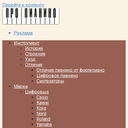
Перейти к контенту
Реклама
Инструмент
История
Строение
Уход
Отличия
Отличия пианино от фортепиано
Цифровое пианино
Синтезаторы
Марки
Цифровые
Casio
Kawai
Korg
Nord
Roland
Yamaha