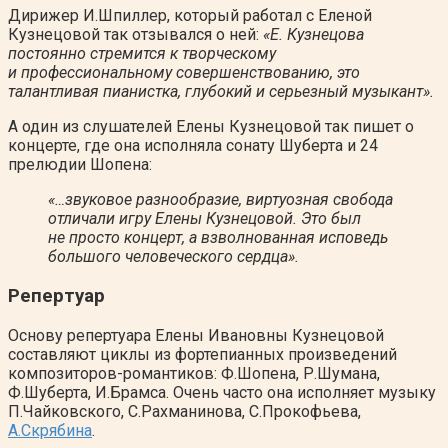
Дирижер И.Шпиллер, который работал с Еленой
Кузнецовой так отзывался о ней:
«
Е. Кузнецова
постоянно стремится к творческому
и профессиональному совершенствованию, это
талантливая пианистка, глубокий и серьезный музыкант».
А один из слушателей Елены Кузнецовой так пишет о
концерте, где она исполняла сонату Шуберта и 24
прелюдии Шопена:
«…звуковое разнообразие, виртуозная свобода
отличали игру Елены Кузнецовой. Это был
не просто концерт, а взволнованная исповедь
большого человеческого сердца».
Репертуар
Основу репертуара Елены Ивановны Кузнецовой
составляют циклы из фортепианных произведений
композиторов-романтиков: Ф.Шопена, Р.Шумана,
Ф.Шуберта, И.Брамса. Очень часто она исполняет музыку
П.Чайковского, С.Рахманинова, С.Прокофьева,
А.Скрябина
.