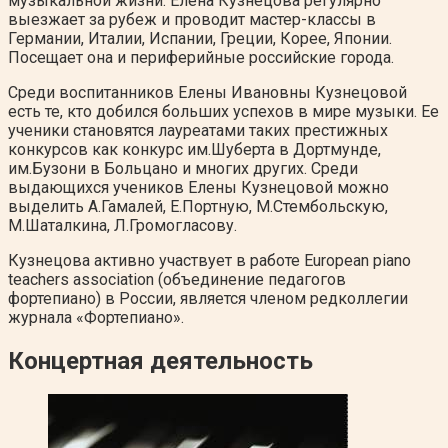
музыкальной жизни. Елена Кузнецова регулярно
выезжает за рубеж и проводит мастер-классы в
Германии, Италии, Испании, Греции, Корее, Японии.
Посещает она и периферийные российские города.
Среди воспитанников Елены Ивановны Кузнецовой
есть те, кто добился больших успехов в мире музыки. Ее
ученики становятся лауреатами таких престижных
конкурсов как конкурс им.Шуберта в Дортмунде,
им.Бузони в Больцано и многих других. Среди
выдающихся учеников Елены Кузнецовой можно
выделить А.Гамалей, Е.Портную, М.Стембольскую,
М.Шаталкина, Л.Громогласову.
Кузнецова активно участвует в работе European piano
teachers association (объединение педагогов
фортепиано) в России, является членом редколлегии
журнала «Фортепиано».
Концертная деятельность