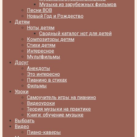
Музыка из зарубежных фильмов
Песни ВОВ
Новый Год и Рождество
Детям
Ноты детям
Сводный каталог нот для детей
Композиторы детям
Стихи детям
Интересное
Мультфильмы
Досуг
Анекдоты
Это интересно
Пианино в стихах
Фильмы
Уроки
Самоучитель игры на пианино
Видеоуроки
Теория музыки на практике
Книги: обучение музыке
Выбрать
Видео
Пиано-каверы