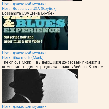
Ноты джазовой музыки
Ноты Bossanova USA (Брубек)
Bossanova USA Дейв Брубек
Ноты джазовой музыки
Ноты Blue monk (Monk)
Thelonious Monk — выдающийся джазовый пианист и
композитор, один из родоначальников бибопа. В своём
Ноты джазовой музыки