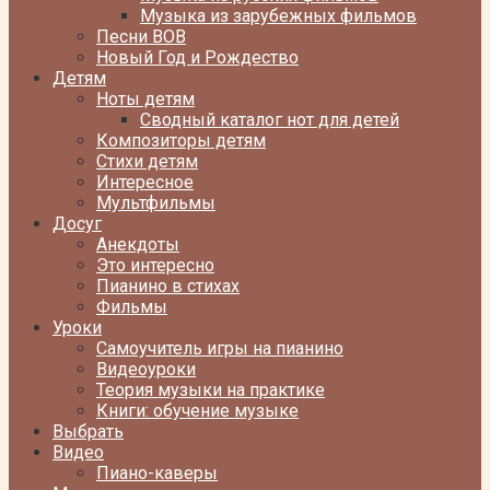
Музыка из зарубежных фильмов
Песни ВОВ
Новый Год и Рождество
Детям
Ноты детям
Сводный каталог нот для детей
Композиторы детям
Стихи детям
Интересное
Мультфильмы
Досуг
Анекдоты
Это интересно
Пианино в стихах
Фильмы
Уроки
Самоучитель игры на пианино
Видеоуроки
Теория музыки на практике
Книги: обучение музыке
Выбрать
Видео
Пиано-каверы