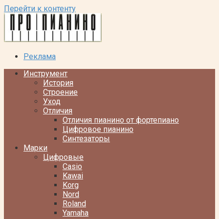
Перейти к контенту
Реклама
Инструмент
История
Строение
Уход
Отличия
Отличия пианино от фортепиано
Цифровое пианино
Синтезаторы
Марки
Цифровые
Casio
Kawai
Korg
Nord
Roland
Yamaha