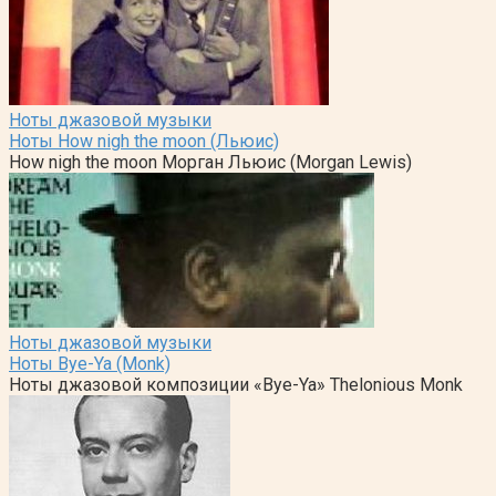
Ноты джазовой музыки
Ноты How nigh the moon (Льюис)
How nigh the moon Морган Льюис (Morgan Lewis)
Ноты джазовой музыки
Ноты Bye-Ya (Monk)
Ноты джазовой композиции «Bye-Ya» Thelonious Monk