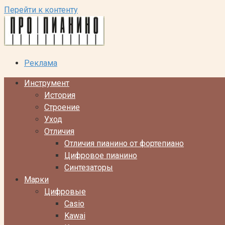
Перейти к контенту
Реклама
Инструмент
История
Строение
Уход
Отличия
Отличия пианино от фортепиано
Цифровое пианино
Синтезаторы
Марки
Цифровые
Casio
Kawai