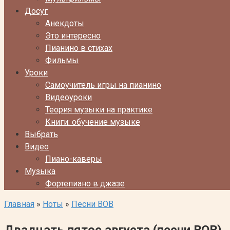
Досуг
Анекдоты
Это интересно
Пианино в стихах
Фильмы
Уроки
Самоучитель игры на пианино
Видеоуроки
Теория музыки на практике
Книги: обучение музыке
Выбрать
Видео
Пиано-каверы
Музыка
Фортепиано в джазе
Главная
»
Ноты
»
Песни ВОВ
Двадцать пятое августа (песни ВОВ)