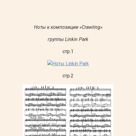
Ноты к композиции «Crawling»
группы Linkin Park
стр.1
стр.2