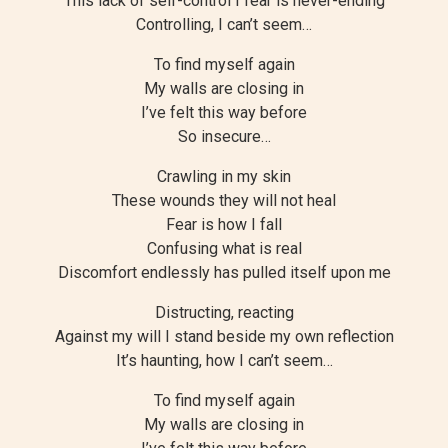
This lack of self-control I fear is never-ending
Controlling, I can’t seem…
To find myself again
My walls are closing in
I’ve felt this way before
So insecure…
Crawling in my skin
These wounds they will not heal
Fear is how I fall
Confusing what is real
Discomfort endlessly has pulled itself upon me
Distructing, reacting
Against my will I stand beside my own reflection
It’s haunting, how I can’t seem…
To find myself again
My walls are closing in