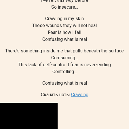
I’ve felt this way before
So insecure…
Crawling in my skin
These wounds they will not heal
Fear is how I fall
Confusing what is real
There’s something inside me that pulls beneath the surface
Comsuming…
This lack of self-control I fear is never-ending
Controlling…
Confusing what is real
Скачать ноты
Crawling