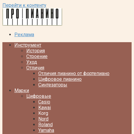
Перейти к контенту
Реклама
Инструмент
История
Строение
Уход
Отличия
Отличия пианино от фортепиано
Цифровое пианино
Синтезаторы
Марки
Цифровые
Casio
Kawai
Korg
Nord
Roland
Yamaha