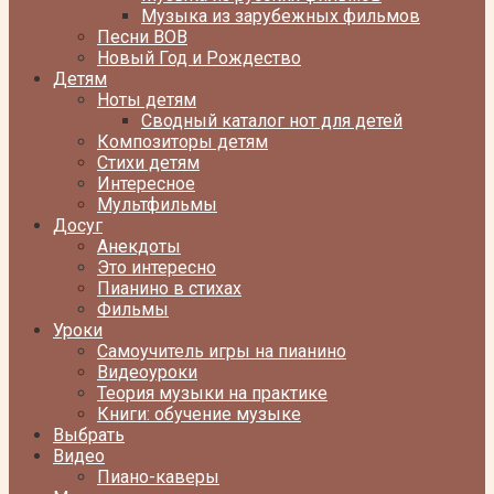
Музыка из зарубежных фильмов
Песни ВОВ
Новый Год и Рождество
Детям
Ноты детям
Сводный каталог нот для детей
Композиторы детям
Стихи детям
Интересное
Мультфильмы
Досуг
Анекдоты
Это интересно
Пианино в стихах
Фильмы
Уроки
Самоучитель игры на пианино
Видеоуроки
Теория музыки на практике
Книги: обучение музыке
Выбрать
Видео
Пиано-каверы