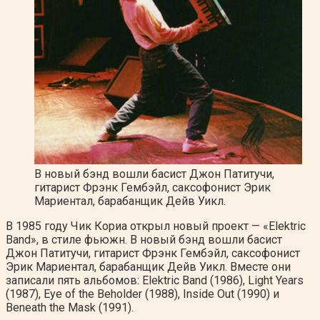
В новый бэнд вошли басист Джон Патитучи,
гитарист Фрэнк Гембэйл, саксофонист Эрик
Мариентал, барабанщик Дейв Уикл.
В 1985 году Чик Кориа открыл новый проект — «Elektric
Band», в стиле фьюжн. В новый бэнд вошли басист
Джон Патитучи, гитарист Фрэнк Гембэйл, саксофонист
Эрик Мариентал, барабанщик Дейв Уикл. Вместе они
записали пять альбомов: Elektric Band (1986), Light Years
(1987), Eye of the Beholder (1988), Inside Out (1990) и
Beneath the Mask (1991).