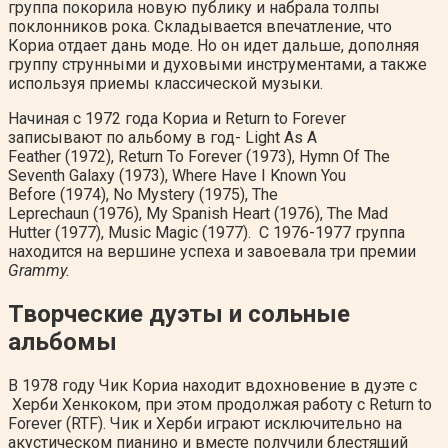
группа покорила новую публику и набрала толпы
поклонников рока. Складывается впечатление, что
Кориа отдает дань моде. Но он идет дальше, дополняя
группу струнными и духовыми инструментами, а также
используя приемы классической музыки.
Начиная с 1972 года Кориа и Return to Forever
записывают по альбому в год- Light As A
Feather (1972), Return To Forever (1973), Hymn Of The
Seventh Galaxy (1973), Where Have I Known You
Before (1974), No Mystery (1975), The
Leprechaun (1976), My Spanish Heart (1976), The Mad
Hutter (1977), Music Magic (1977). С 1976-1977 группа
находится на вершине успеха и завоевала три премии
Grammy.
Творческие дуэты и сольные
альбомы
В 1978 году Чик Кориа находит вдохновение в дуэте с
Херби Хенкоком, при этом продолжая работу с Return to
Forever (RTF). Чик и Херби играют исключительно на
акустическом пианино и вместе получили блестящий