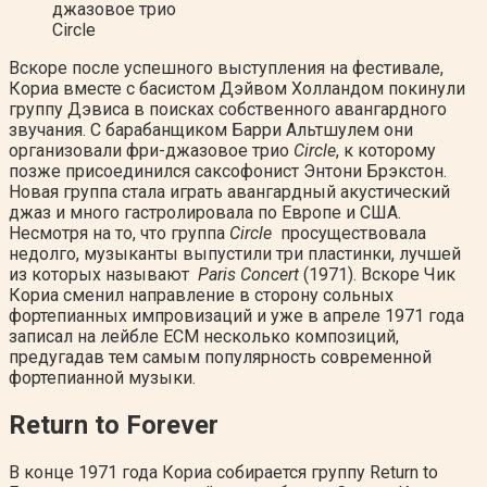
джазовое трио
Circle
Вскоре после успешного выступления на фестивале,
Кориа вместе с басистом Дэйвом Холландом покинули
группу Дэвиса в поисках собственного авангардного
звучания. С барабанщиком Барри Альтшулем они
организовали фри-джазовое трио
Circle
, к которому
позже присоединился саксофонист Энтони Брэкстон.
Новая группа стала играть авангардный акустический
джаз и много гастролировала по Европе и США.
Несмотря на то, что группа
Circle
просуществовала
недолго, музыканты выпустили три пластинки, лучшей
из которых называют
Paris Concert
(1971). Вскоре Чик
Кориа сменил направление в сторону сольных
фортепианных импровизаций и уже в апреле 1971 года
записал на лейбле ЕСМ несколько композиций,
предугадав тем самым популярность современной
фортепианной музыки.
Return to Forever
В конце 1971 года Кориа собирается группу Return to