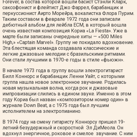
Forever, в состав которой вошли басист Стэнли Кларк,
саксофонист и флейтист Джо Фаррел, барабанщик и
перкуссионист Аирто Морейра, вокалистка Флора Пурим.
Таким составом в феврале 1972 года они записали
дебютный альбом для лейбла ECM, в который вошла
очень известная композиция Кориа «La Fiesta». Уже в
марте были записаны очередные хиты — «500 Miles
High,» «Captain Marvel». Группу не покидало вдохновение.
Эта блестящая команда создавала классические и
легкие джазовые мелодии с бразильскими ритмами.
Они стали лучшими в 1970-е годы в стиле «фьюжн».
В начале 1973 года в группу вошли электрогитарист
Билл Коннорс и барабанщик Ленни Уайт, с которыми
группа нашла новое электронное звучание. Родилась
новая музыкальная волна, когда рок и джазовые
импровизации слились в едином звуке. Именно в этом
году Кориа был назван «композитором номер один» в
журнале Down Beat, а с 1975 года был лучшим
исполнителем на электропианино.
В 1974 году на смену гитаристу Коннорсу пришел 19-
летний безудержный и скоростной Эл ДиМеола. Он
вдохнул энергичное, роковое и смелое звучание. С ним