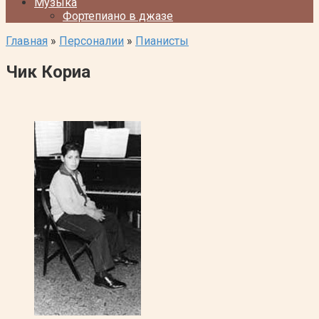
Музыка
Фортепиано в джазе
Главная
»
Персоналии
»
Пианисты
Чик Кориа