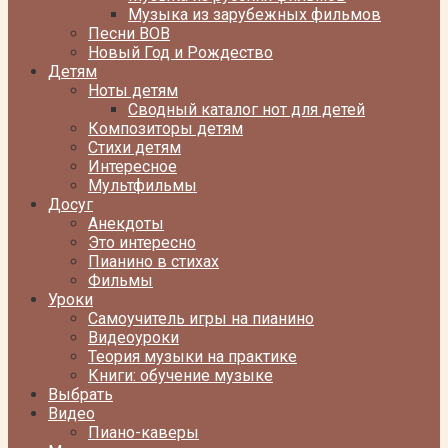
Музыка из зарубежных фильмов
Песни ВОВ
Новый Год и Рождество
Детям
Ноты детям
Сводный каталог нот для детей
Композиторы детям
Стихи детям
Интересное
Мультфильмы
Досуг
Анекдоты
Это интересно
Пианино в стихах
Фильмы
Уроки
Самоучитель игры на пианино
Видеоуроки
Теория музыки на практике
Книги: обучение музыке
Выбрать
Видео
Пиано-каверы