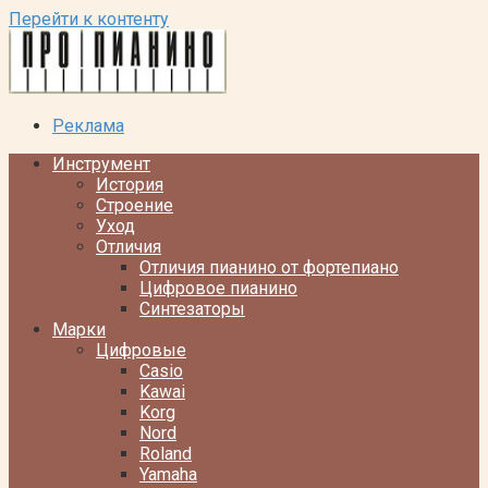
Перейти к контенту
Реклама
Инструмент
История
Строение
Уход
Отличия
Отличия пианино от фортепиано
Цифровое пианино
Синтезаторы
Марки
Цифровые
Casio
Kawai
Korg
Nord
Roland
Yamaha