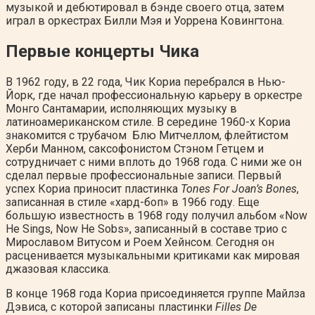
музыкой и дебютировал в бэнде своего отца, затем
играл в оркестрах Билли Мэя и Уоррена Ковингтона.
Первые концерты Чика
В 1962 году, в 22 года, Чик Кориа перебрался в Нью-
Йорк, где начал профессиональную карьеру в оркестре
Монго Сантамарии, исполняющих музыку в
латиноамериканском стиле. В середине 1960-х Кориа
знакомится с трубачом Блю Митчеллом, флейтистом
Херби Манном, саксофонистом Стэном Гетцем и
сотрудничает с ними вплоть до 1968 года. С ними же он
сделал первые профессиональные записи. Первый
успех Кориа приносит пластинка
Tones For Joan’s Bones
,
записанная в стиле «хард-боп» в 1966 году. Еще
большую известность в 1968 году получил альбом «Now
He Sings, Now He Sobs», записанный в составе трио с
Мирославом Витусом и Роем Хейнсом. Сегодня он
расценивается музыкальными критиками как мировая
джазовая классика.
В конце 1968 года Кориа присоединяется группе Майлза
Дэвиса, с которой записаны пластинки
Filles De