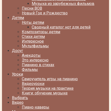
Музыка из зарубежных фильмов
Песни ВОВ
Новый Год и Рождество
Детям
Ноты детям
Сводный каталог нот для детей
Композиторы детям
Стихи детям
Интересное
Мультфильмы
Досуг
Анекдоты
Это интересно
Пианино в стихах
Фильмы
Уроки
Самоучитель игры на пианино
Видеоуроки
Теория музыки на практике
Книги: обучение музыке
Выбрать
Видео
Пиано-каверы