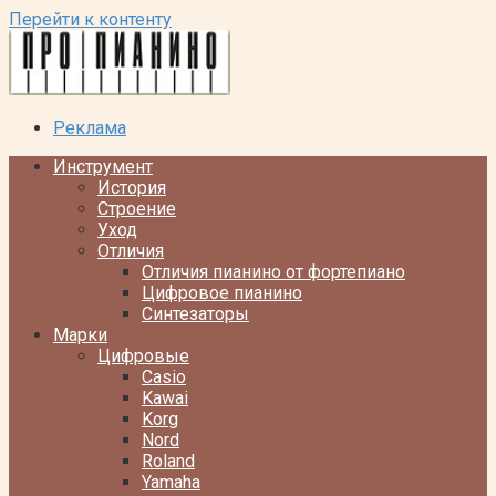
Перейти к контенту
Реклама
Инструмент
История
Строение
Уход
Отличия
Отличия пианино от фортепиано
Цифровое пианино
Синтезаторы
Марки
Цифровые
Casio
Kawai
Korg
Nord
Roland
Yamaha