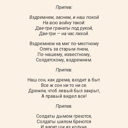
Припев:
Вздремнем, заснем, и наш покой
На всю войну такой:
Две-три гранаты под рукой,
Две-три — на час лихой.
Вздремнем на миг по-местному
Опять за старым пнем,
По-нашему, известному,
Солдатскому, вздремнем.
Припев.
Наш сон, как дрема, входит в быт.
Все ж сон ни то ни се.
Дремли, чтоб левый был закрыт,
А правый видел все!
Припев.
Солдаты дымом греются,
Солдаты шилом бреются
И варят щи из колуна.