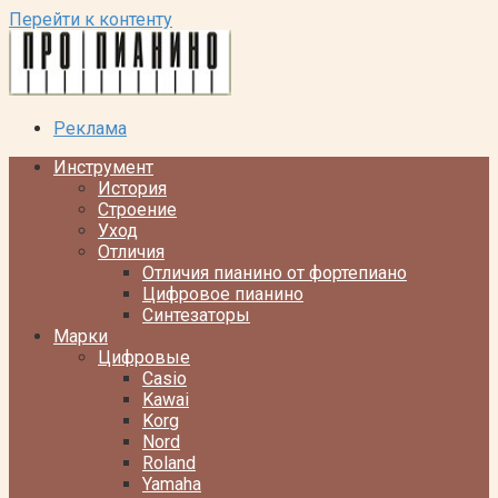
Перейти к контенту
Реклама
Инструмент
История
Строение
Уход
Отличия
Отличия пианино от фортепиано
Цифровое пианино
Синтезаторы
Марки
Цифровые
Casio
Kawai
Korg
Nord
Roland
Yamaha