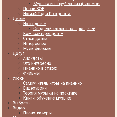
Музыка из зарубежных фильмов
Песни ВОВ
Новый Год и Рождество
Детям
Ноты детям
Сводный каталог нот для детей
Композиторы детям
Стихи детям
Интересное
Мультфильмы
Досуг
Анекдоты
Это интересно
Пианино в стихах
Фильмы
Уроки
Самоучитель игры на пианино
Видеоуроки
Теория музыки на практике
Книги: обучение музыке
Выбрать
Видео
Пиано-каверы