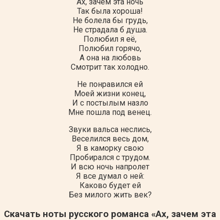
Ах, зачем эта ночь
Так была хороша!
Не болела бы грудь,
Не страдала б душа.
Полюбил я её,
Полюбил горячо,
А она на любовь
Смотрит так холодно.
Не понравился ей
Моей жизни конец,
И с постылым назло
Мне пошла под венец.
Звуки вальса неслись,
Веселился весь дом,
Я в каморку свою
Пробирался с трудом.
И всю ночь напролет
Я все думал о ней:
Каково будет ей
Без милого жить век?
Скачать ноты русского романса «Ах, зачем эта