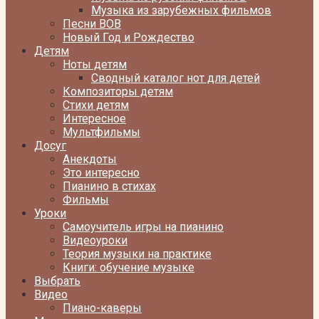
Музыка из зарубежных фильмов
Песни ВОВ
Новый Год и Рождество
Детям
Ноты детям
Сводный каталог нот для детей
Композиторы детям
Стихи детям
Интересное
Мультфильмы
Досуг
Анекдоты
Это интересно
Пианино в стихах
Фильмы
Уроки
Самоучитель игры на пианино
Видеоуроки
Теория музыки на практике
Книги: обучение музыке
Выбрать
Видео
Пиано-каверы