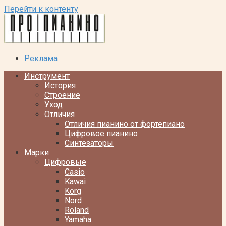
Перейти к контенту
Реклама
Инструмент
История
Строение
Уход
Отличия
Отличия пианино от фортепиано
Цифровое пианино
Синтезаторы
Марки
Цифровые
Casio
Kawai
Korg
Nord
Roland
Yamaha