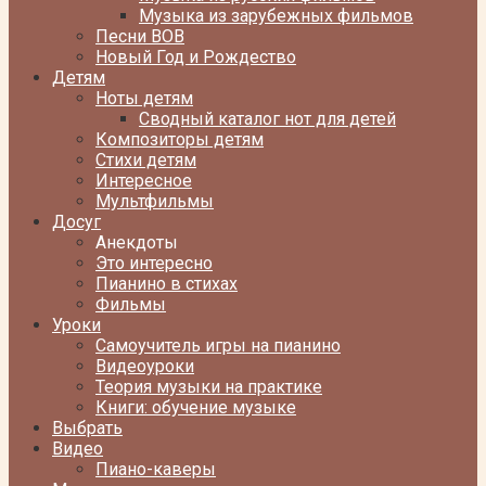
Музыка из зарубежных фильмов
Песни ВОВ
Новый Год и Рождество
Детям
Ноты детям
Сводный каталог нот для детей
Композиторы детям
Стихи детям
Интересное
Мультфильмы
Досуг
Анекдоты
Это интересно
Пианино в стихах
Фильмы
Уроки
Самоучитель игры на пианино
Видеоуроки
Теория музыки на практике
Книги: обучение музыке
Выбрать
Видео
Пиано-каверы