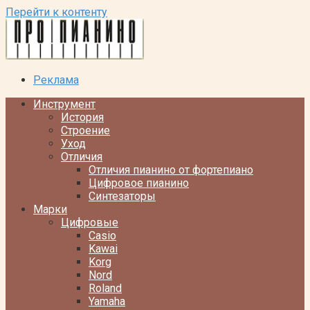
Перейти к контенту
Реклама
Инструмент
История
Строение
Уход
Отличия
Отличия пианино от фортепиано
Цифровое пианино
Синтезаторы
Марки
Цифровые
Casio
Kawai
Korg
Nord
Roland
Yamaha