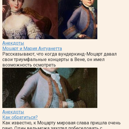
Анекдоты
Моцарт и Мария Антуанетта
Рассказывают, что когда вундеркинд-Моцарт давал
свои триумфальные концерты в Вене, он имел
возможность осмотреть
Анекдоты
Как обратиться?
Как известно, к Моцарту мировая слава пришла очень
рано. Один вельможа захотел побеседовать с