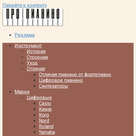
Перейти к контенту
Реклама
Инструмент
История
Строение
Уход
Отличия
Отличия пианино от фортепиано
Цифровое пианино
Синтезаторы
Марки
Цифровые
Casio
Kawai
Korg
Nord
Roland
Yamaha