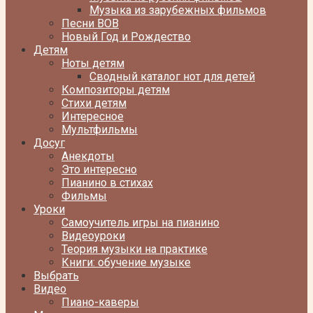
Музыка из зарубежных фильмов
Песни ВОВ
Новый Год и Рождество
Детям
Ноты детям
Сводный каталог нот для детей
Композиторы детям
Стихи детям
Интересное
Мультфильмы
Досуг
Анекдоты
Это интересно
Пианино в стихах
Фильмы
Уроки
Самоучитель игры на пианино
Видеоуроки
Теория музыки на практике
Книги: обучение музыке
Выбрать
Видео
Пиано-каверы